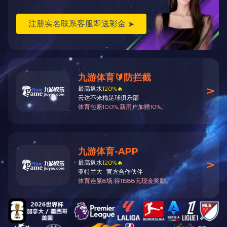
2020-07-16
第一页
<<上一页
下一页>>
尾页
页码
1
/
1
院长信箱
书记信箱
---- 友情链接----
联系我们
邮箱：tjguozheng@tongji.edu.cn
Copyright@2021 CQ9（电子中国）官方网站版权所有