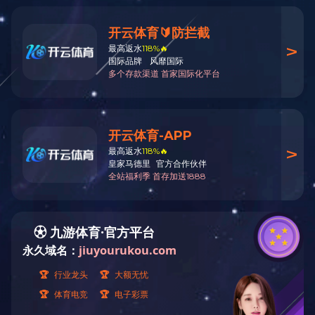
中国战略参考第6期 “关于中国国家定位的战略思考”
2020-07-16
中国战略参考第5期 “中国海洋强国战略的框架设计”
2020-07-16
中国战略参考第4期 “一带一路”中的风险与中国作为”
2020-07-16
中国战略参考第3期 “关于强化中国国家安全战略的若
干思考”
2020-07-16
中国战略参考第2期 “关于维护和拓展中国国家利益的
若干思考”
2020-07-16
中国战略参考第1期 “构建新型国际关系与中国大战略
的转型”