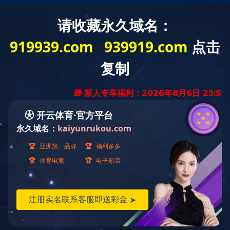
智库建设-
智库建设-
中国战略参考第10期 “习近平时代国际战略布局的展
开”
2020-07-16
中国战略参考第9期 “中国未来发展的五大风险点”
2020-07-16
中国战略参考第8期 “应对全球治理危机的中国方略”
2020-07-16
中国战略参考第7期 “论中国特色大国外交理论体系”
2020-07-16